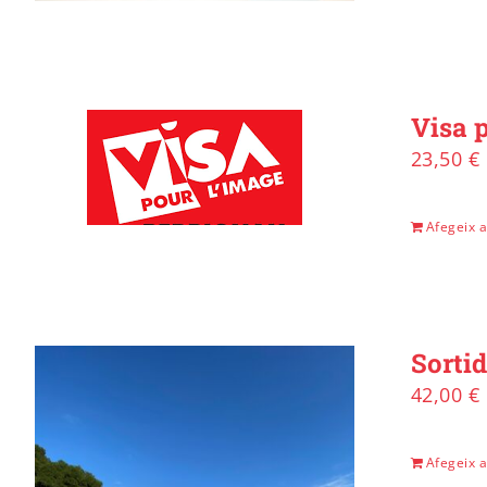
Visa p
23,50
€
Afegeix a 
Sortid
42,00
€
Afegeix a 