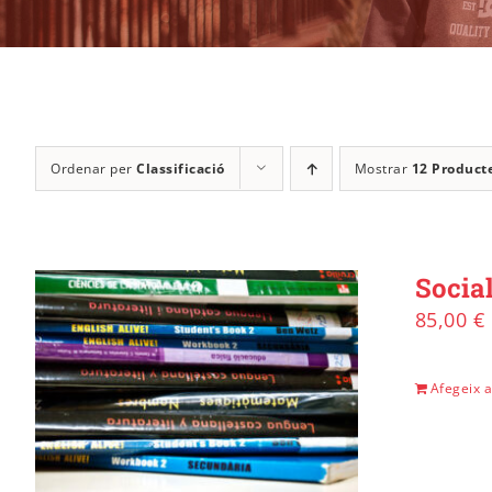
Ordenar per
Classificació
Mostrar
12 Product
Social
85,00
€
Afegeix a 