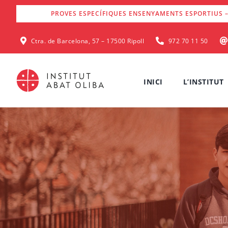
Skip
PROVES ESPECÍFIQUES ENSENYAMENTS ESPORTIUS –
to
content
Ctra. de Barcelona, 57 – 17500 Ripoll
972 70 11 50
INICI
L’INSTITUT