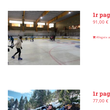
1r pag
91,00
€
Afegeix a 
1r pa
77,00
€