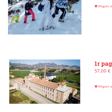
Afegeix a 
1r pa
57,00
€
Afegeix a 