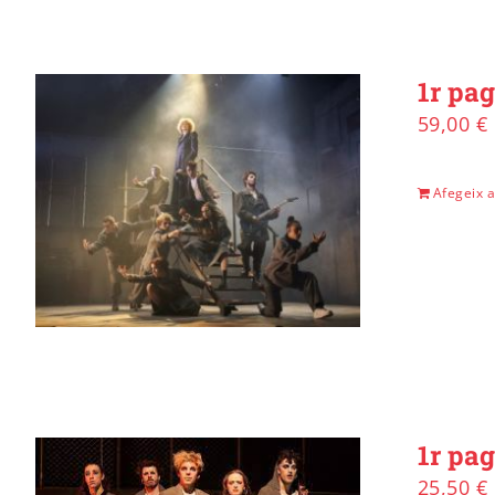
1r pa
59,00
€
Afegeix a 
1r pag
25,50
€