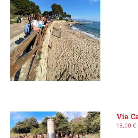
Via Ca
13,00
€