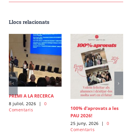
Cicle final en Escalada
Emprèn FP
Preinscripció IFE
Matrícula Ensenyaments Esportius
Llocs relacionats
Configurador de matrícula esportiva
Cicle final en Barrancs
Centre formador
Matrícula IFE
PREMI A LA RECERCA
8 juliol, 2026
|
0
100% d’aprovats a les
Comentaris
PAU 2026!
25 juny, 2026
|
0
Comentaris