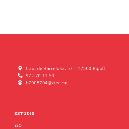
Ctra. de Barcelona, 57 – 17500 Ripoll
972 70 11 50
b7005704@xtec.cat
ESTUDIS
ESO