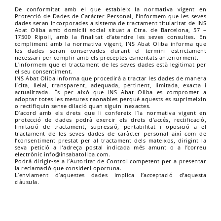
De conformitat amb el que estableix la normativa vigent en
Protecció de Dades de Caràcter Personal, l’informem que les seves
dades seran incorporades a sistema de tractament titularitat de INS
Abat Oliba amb domicili social situat a Ctra. de Barcelona, 57 –
17500 Ripoll, amb la finalitat d’atendre les seves consultes. En
compliment amb la normativa vigent, INS Abat Oliba informa que
les dades seran conservades durant el termini estrictament
necessari per complir amb els preceptes esmentats anteriorment.
L’informem que el tractament de les seves dades està legitimat per
el seu consentiment.
INS Abat Oliba informa que procedirà a tractar les dades de manera
lícita, lleial, transparent, adequada, pertinent, limitada, exacta i
actualitzada. És per això que INS Abat Oliba es compromet a
adoptar totes les mesures raonables perquè aquests es suprimeixin
o rectifiquin sense dilació quan siguin inexactes.
D’acord amb els drets que li confereix l’la normativa vigent en
protecció de dades podrà exercir els drets d’accés, rectificació,
limitació de tractament, supressió, portabilitat i oposició a el
tractament de les seves dades de caràcter personal així com de
l’consentiment prestat per al tractament dels mateixos, dirigint la
seva petició a l’adreça postal indicada més amunt o a l’correu
electrònic info@insabatoliba.com.
Podrà dirigir-se a l’Autoritat de Control competent per a presentar
la reclamació que consideri oportuna.
L’enviament d’aquestes dades implica l’acceptació d’aquesta
clàusula.