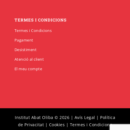
TERMES I CONDICIONS
Termes i Condicions
Pagament
Desistiment
Atenció al client
El meu compte
Institut Abat Oliba © 2026 |
Avís Legal
|
Política
de Privacitat
|
Cookies
|
Termes i Condicions