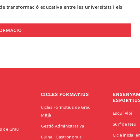
de transformació educativa entre les universitats i els
FORMACIÓ
CICLES FORMATIUS
ENSENYA
ESPORTIU
Cicles Formatius de Grau
Esquí Alpí
Mitjà
Surf de Neu
Gestió Administrativa
us de Grau
Cicle inicial 
Cuina i Gastronomia +