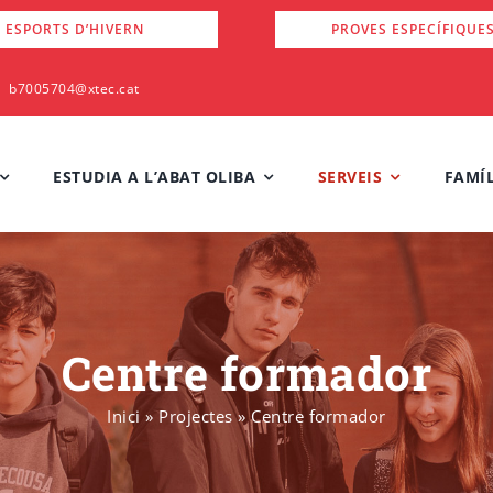
 ESPORTS D’HIVERN
PROVES ESPECÍFIQUE
b7005704@xtec.cat
ESTUDIA A L’ABAT OLIBA
SERVEIS
FAMÍL
Centre formador
Inici
»
Projectes
»
Centre formador