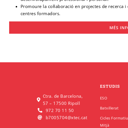
Promoure la col·laboració en projectes de recerca i 
centres formadors.
MÉS IN
ESTUDIS
Ctra. de Barcelona,
ESO
57 – 17500 Ripoll
Batxillerat
972 70 11 50
b7005704@xtec.cat
Cicles Formati
Mitjà