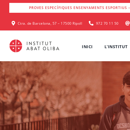
Skip
PROVES ESPECÍFIQUES ENSENYAMENTS ESPORTIUS –
to
content
Ctra. de Barcelona, 57 – 17500 Ripoll
972 70 11 50
INICI
L’INSTITUT