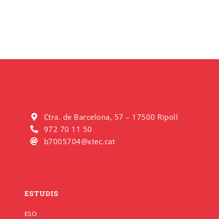
Ctra. de Barcelona, 57 – 17500 Ripoll
972 70 11 50
b7005704@xtec.cat
ESTUDIS
ESO