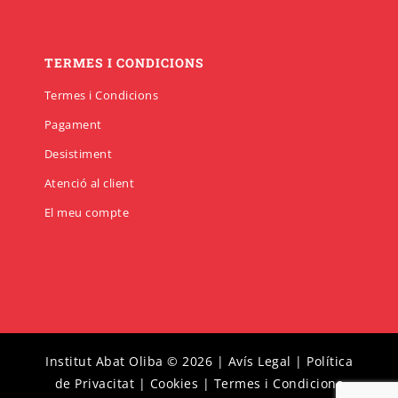
TERMES I CONDICIONS
Termes i Condicions
Pagament
Desistiment
Atenció al client
El meu compte
Institut Abat Oliba © 2026 |
Avís Legal
|
Política
de Privacitat
|
Cookies
|
Termes i Condicions