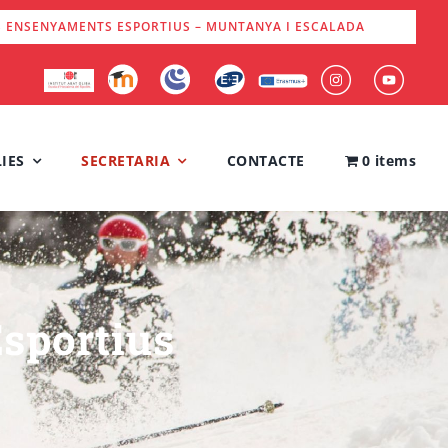
S ENSENYAMENTS ESPORTIUS – MUNTANYA I ESCALADA
IES
SECRETARIA
CONTACTE
0 items
sportius