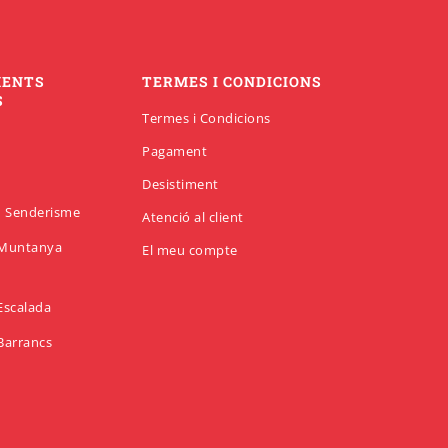
MENTS
TERMES I CONDICIONS
S
Termes i Condicions
Pagament
Desistiment
en Senderisme
Atenció al client
n Muntanya
El meu compte
 Escalada
 Barrancs