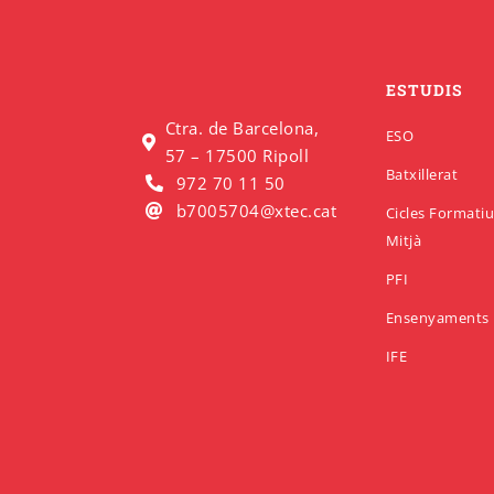
ESTUDIS
Ctra. de Barcelona,
ESO
57 – 17500 Ripoll
Batxillerat
972 70 11 50
b7005704@xtec.cat
Cicles Formati
Mitjà
PFI
Ensenyaments 
IFE