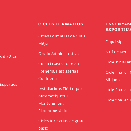
CICLES FORMATIUS
ENSENYA
ESPORTIU
Cicles Formatius de Grau
Esquí Alpí
Mitjà
Surf de Neu
Gestió Administrativa
us de Grau
Cicle inicial 
Cuina i Gastronomia +
Forneria, Pastisseria i
Cicle final e
Confiteria
Mitjana
Esportius
Instal·lacions Elèctriques i
Cicle final en
Automàtiques +
Cicle final en
Manteniment
Electromecànic
Cicles formatius de grau
bàsic