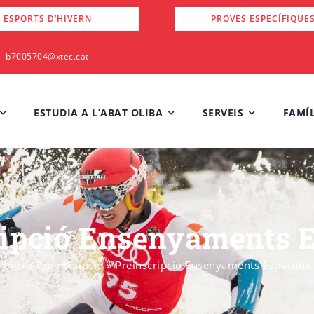
 ESPORTS D’HIVERN
PROVES ESPECÍFIQUE
b7005704@xtec.cat
ESTUDIA A L’ABAT OLIBA
SERVEIS
FAMÍL
ripció Ensenyaments E
Inici
»
Preinscripció
»
Preinscripció Ensenyaments Esportius