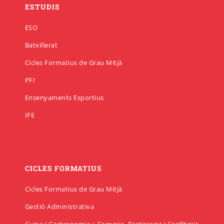
ESTUDIS
ESO
Cicle final en Escalada
Emprèn FP
Preinscripció IFE
Matrícula Ensenyaments Esportius
Batxillerat
Configurador de matrícula esportiva
Cicle final en Barrancs
Centre formador
Matrícula IFE
Cicles Formatius de Grau Mitjà
PFI
Ensenyaments Esportius
IFE
CICLES FORMATIUS
Cicles Formatius de Grau Mitjà
Gestió Administrativa