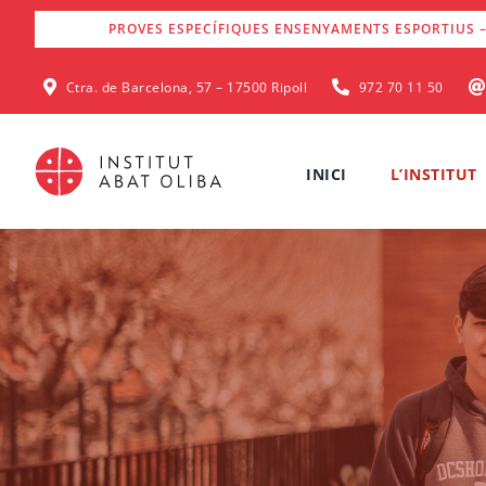
Skip
PROVES ESPECÍFIQUES ENSENYAMENTS ESPORTIUS –
to
content
Ctra. de Barcelona, 57 – 17500 Ripoll
972 70 11 50
INICI
L’INSTITUT