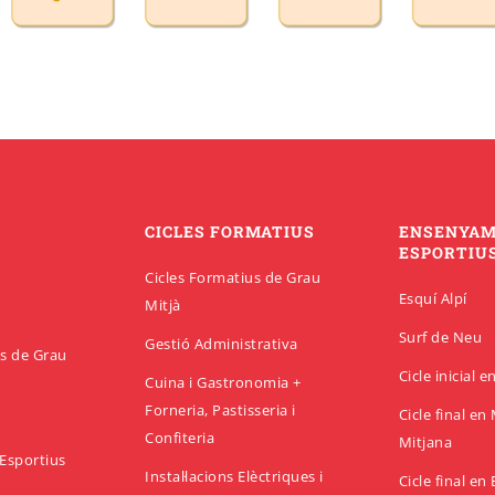
CICLES FORMATIUS
ENSENYA
ESPORTIU
Cicles Formatius de Grau
Esquí Alpí
Mitjà
Surf de Neu
Gestió Administrativa
us de Grau
Cicle inicial 
Cuina i Gastronomia +
Forneria, Pastisseria i
Cicle final e
Confiteria
Mitjana
Esportius
Instal·lacions Elèctriques i
Cicle final en