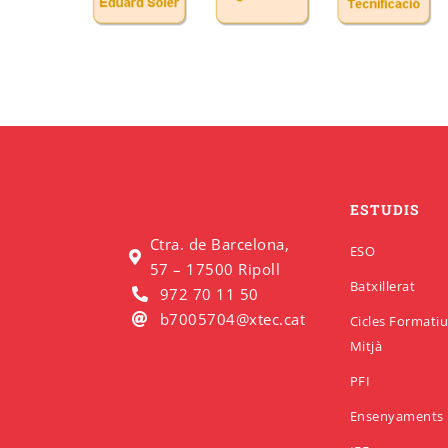
ESTUDIS
Ctra. de Barcelona,
ESO
57 – 17500 Ripoll
Batxillerat
972 70 11 50
b7005704@xtec.cat
Cicles Formati
Mitjà
PFI
Ensenyaments 