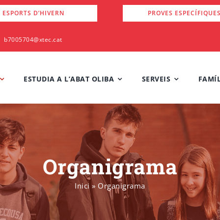
 ESPORTS D’HIVERN
PROVES ESPECÍFIQUE
b7005704@xtec.cat
ESTUDIA A L’ABAT OLIBA
SERVEIS
FAMÍL
Organigrama
Inici
»
Organigrama