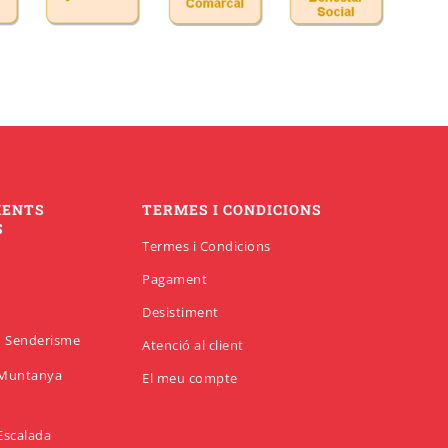
MENTS
TERMES I CONDICIONS
S
Termes i Condicions
Pagament
Desistiment
en Senderisme
Atenció al client
n Muntanya
El meu compte
 Escalada