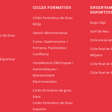
CICLES FORMATIUS
ENSENYA
ESPORTIU
Cicles Formatius de Grau
Esquí Alpí
Mitjà
Surf de Neu
Gestió Administrativa
us de Grau
Cicle inicial 
Cuina i Gastronomia +
Forneria, Pastisseria i
Cicle final e
Confiteria
Mitjana
Esportius
Instal·lacions Elèctriques i
Cicle final en
Automàtiques +
Cicle final en
Manteniment
Electromecànic
Cicles formatius de grau
bàsic
Cicles Formatius de Grau
Superior