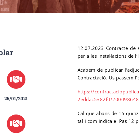
12.07.2023 Contracte de s
olar
per a les instal·lacions de l
Acabem de publicar l’adjud
Contractació. Us passem l’e
https://contractaciopublic
25/01/2021
2eddac5382f0/200098648
Cal que abans de 15 quinze
tal i com indica el Pas 12 p