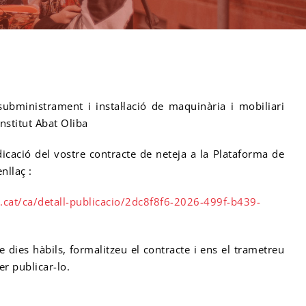
ubministrament i instal·lació de maquinària i mobiliari
’Institut Abat Oliba
icació del vostre contracte de neteja a la Plataforma de
nllaç :
a.cat/ca/detall-publicacio/2dc8f8f6-2026-499f-b439-
 dies hàbils, formalitzeu el contracte i ens el trametreu
er publicar-lo.