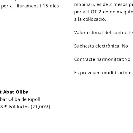
mobiliari, és de 2 mesos per
per al lliurament i 15 dies
per al LOT 2 de de maquinà
a la col·locació.
Valor estimat del contract
Subhasta electrònica: No
Contracte harmonitzat:No
Es preveuen modificacions 
ut Abat Oliba
Abat Oliba de Ripoll
8 € IVA inclòs (21,00%)