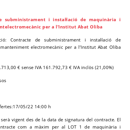
e subministrament i instal·lació de maquinària i
telectromecànic per a l’Institut Abat Oliba
ció: Contracte de subministrament i instal·lació de
 manteniment electromecànic per a l’Institut Abat Oliba
.713,00 € sense IVA
161.792,73 € IVA inclòs (21,00%)
sos
fertes:17/05/22 14:00 h
serà vigent des de la data de signatura del contracte. El
ontracte com a màxim per al LOT 1 de maquinària i