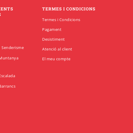
MENTS
TERMES I CONDICIONS
S
Termes i Condicions
Pagament
Desistiment
en Senderisme
Atenció al client
n Muntanya
El meu compte
 Escalada
 Barrancs