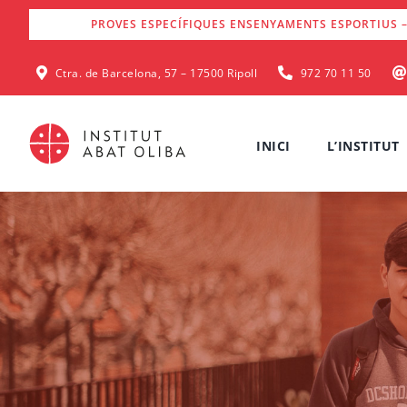
Skip
PROVES ESPECÍFIQUES ENSENYAMENTS ESPORTIUS –
to
content
Ctra. de Barcelona, 57 – 17500 Ripoll
972 70 11 50
INICI
L’INSTITUT