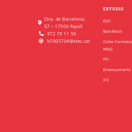
ESTUDIS
Ctra. de Barcelona,
ESO
57 – 17500 Ripoll
Batxillerat
972 70 11 50
b7005704@xtec.cat
Cicles Formati
Mitjà
PFI
Ensenyaments 
IFE