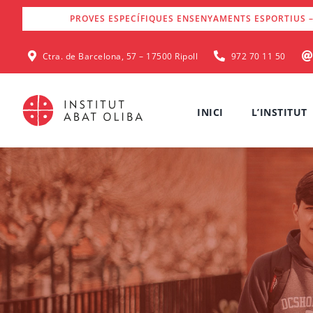
Skip
PROVES ESPECÍFIQUES ENSENYAMENTS ESPORTIUS –
to
content
Ctra. de Barcelona, 57 – 17500 Ripoll
972 70 11 50
INICI
L’INSTITUT