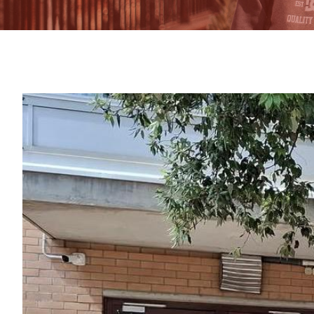
View
Larger
Image