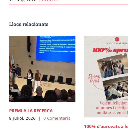
Llocs relacionats
PREMI A LA RECERCA
8 juliol, 2026
|
0 Comentaris
100% d’aprovats a l