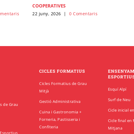
COOPERATIVES
22 juny, 2026
|
0 Comentaris
omentaris
CICLES FORMATIUS
ENSENYA
ESPORTIU
Cicles Formatius de Grau
Esquí Alpí
Mitjà
Surf de Neu
Gestió Administrativa
us de Grau
Cicle inicial 
Cuina i Gastronomia +
Forneria, Pastisseria i
Cicle final e
Confiteria
Mitjana
Esportius