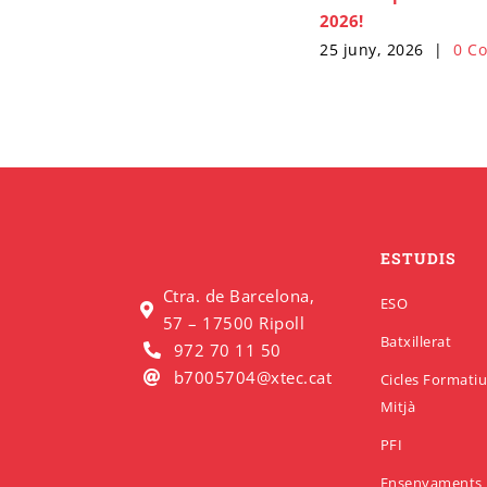
2026!
25 juny, 2026
|
0 C
ESTUDIS
Ctra. de Barcelona,
ESO
57 – 17500 Ripoll
Batxillerat
972 70 11 50
b7005704@xtec.cat
Cicles Formati
Mitjà
PFI
Ensenyaments 