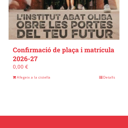
Confirmació de plaça i matrícula
2026-27
0,00
€
Afegeix a la cistella
Detalls