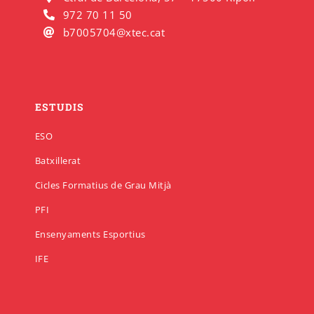
972 70 11 50
b7005704@xtec.cat
ESTUDIS
ESO
Batxillerat
Cicles Formatius de Grau Mitjà
PFI
Ensenyaments Esportius
IFE