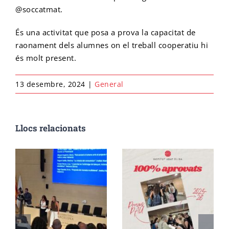
@soccatmat.
Cicle final en Escalada
Emprèn FP
Preinscripció IFE
Matrícula Ensenyaments Esportius
És una activitat que posa a prova la capacitat de
raonament dels alumnes on el treball cooperatiu hi
és molt present.
Configurador de matrícula esportiva
Cicle final en Barrancs
Centre formador
Matrícula IFE
13 desembre, 2024
|
General
Llocs relacionats