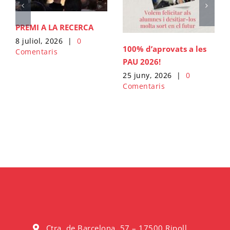
PREMI A LA RECERCA
8 juliol, 2026
|
0
100% d’aprovats a les
Comentaris
PAU 2026!
25 juny, 2026
|
0
Comentaris
Ctra. de Barcelona, 57 – 17500 Ripoll