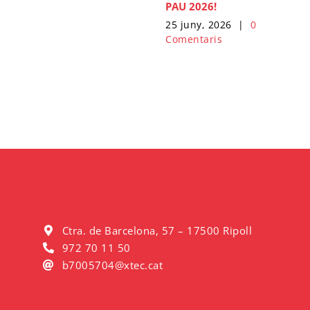
PAU 2026!
25 juny, 2026
|
0
Comentaris
Ctra. de Barcelona, 57 – 17500 Ripoll
972 70 11 50
b7005704@xtec.cat