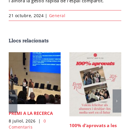
i alhora la gestió ràpida de l’espai compartit.
21 octubre, 2024
|
General
Cicle final en Escalada
Emprèn FP
Preinscripció IFE
Matrícula Ensenyaments Esportius
Configurador de matrícula esportiva
Cicle final en Barrancs
Centre formador
Matrícula IFE
Llocs relacionats
PREMI A LA RECERCA
8 juliol, 2026
|
0
100% d’aprovats a les
Comentaris