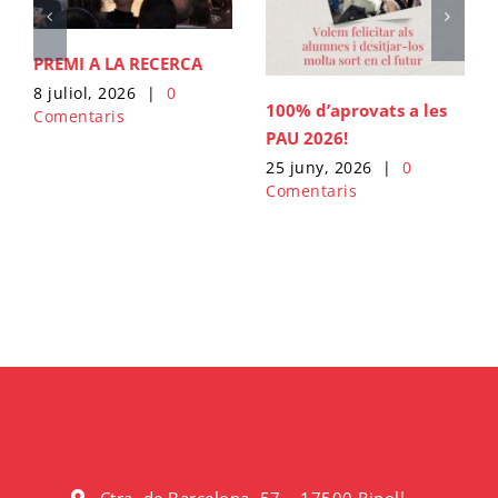
PREMI A LA RECERCA
8 juliol, 2026
|
0
100% d’aprovats a les
Comentaris
PAU 2026!
25 juny, 2026
|
0
Comentaris