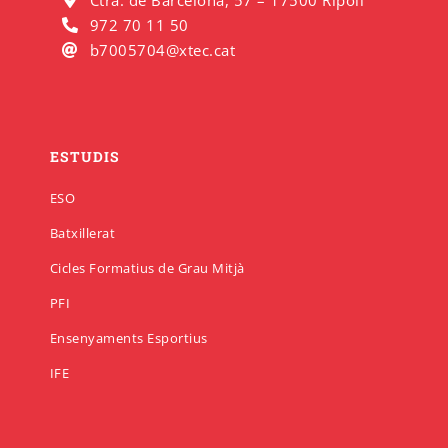
Ctra. de Barcelona, 57 – 17500 Ripoll
972 70 11 50
b7005704@xtec.cat
ESTUDIS
ESO
Batxillerat
Cicles Formatius de Grau Mitjà
PFI
Ensenyaments Esportius
IFE