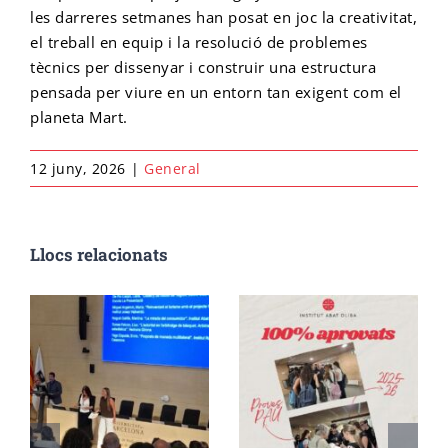
les darreres setmanes han posat en joc la creativitat,
el treball en equip i la resolució de problemes
Cicle final en Escalada
Emprèn FP
Preinscripció IFE
Matrícula Ensenyaments Esportius
tècnics per dissenyar i construir una estructura
pensada per viure en un entorn tan exigent com el
planeta Mart.
Configurador de matrícula esportiva
Cicle final en Barrancs
Centre formador
Matrícula IFE
12 juny, 2026
|
General
Llocs relacionats