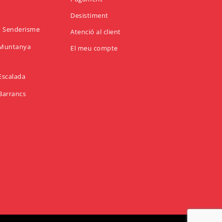
Desistiment
en Senderisme
Atenció al client
n Muntanya
El meu compte
 Escalada
 Barrancs