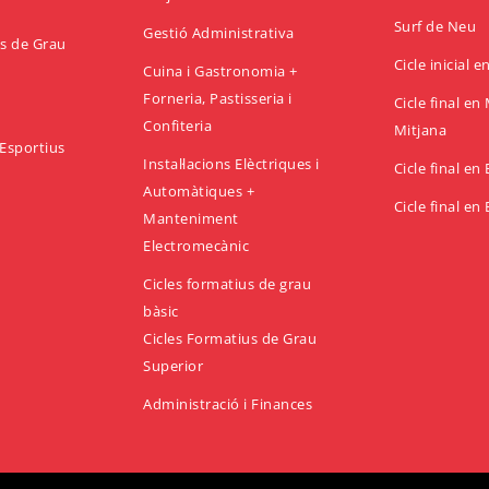
Surf de Neu
Gestió Administrativa
us de Grau
Cicle inicial 
Cuina i Gastronomia +
Forneria, Pastisseria i
Cicle final e
Confiteria
Mitjana
Esportius
Instal·lacions Elèctriques i
Cicle final en
Automàtiques +
Cicle final en
Manteniment
Electromecànic
Cicles formatius de grau
bàsic
Cicles Formatius de Grau
Superior
Administració i Finances