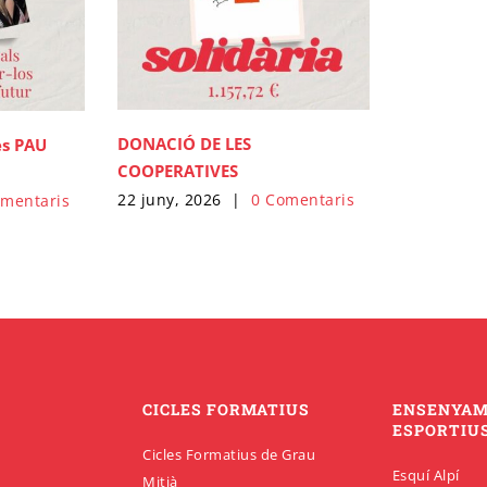
DONACIÓ DE LES
es PAU
COOPERATIVES
22 juny, 2026
|
0 Comentaris
omentaris
CICLES FORMATIUS
ENSENYA
ESPORTIU
Cicles Formatius de Grau
Esquí Alpí
Mitjà