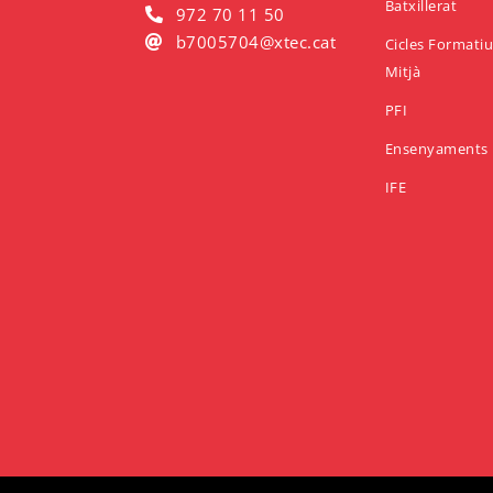
Batxillerat
972 70 11 50
b7005704@xtec.cat
Cicles Formati
Mitjà
PFI
Ensenyaments 
IFE