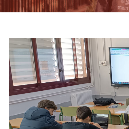
View
Larger
Image