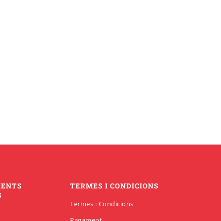
MENTS
TERMES I CONDICIONS
S
Termes i Condicions
Pagament