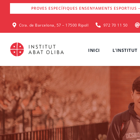
Skip
PROVES ESPECÍFIQUES ENSENYAMENTS ESPORTIUS –
to
content
Ctra. de Barcelona, 57 – 17500 Ripoll
972 70 11 50
INICI
L’INSTITUT