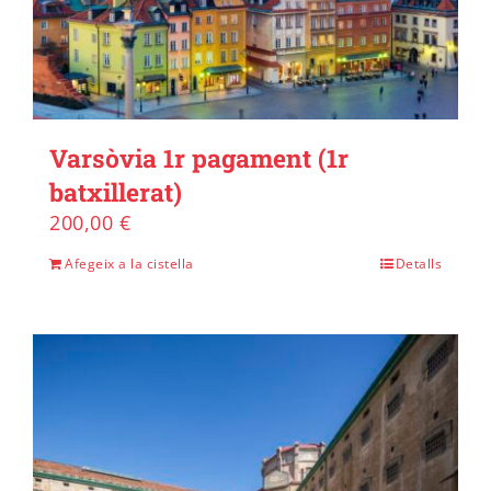
Varsòvia 1r pagament (1r
batxillerat)
200,00
€
Afegeix a la cistella
Detalls