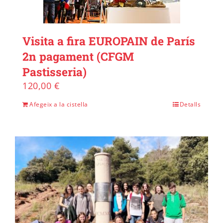
Visita a fira EUROPAIN de París
2n pagament (CFGM
Pastisseria)
120,00
€
Afegeix a la cistella
Detalls