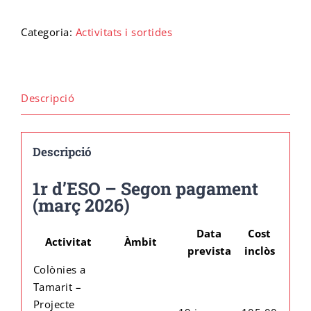
sortides
25-
Categoria:
Activitats i sortides
Cicle final en Escalada
Emprèn FP
Preinscripció IFE
Matrícula Ensenyaments Esportius
26
1r
d'ESO
Configurador de matrícula esportiva
Cicle final en Barrancs
Centre formador
Matrícula IFE
Descripció
Descripció
1r d’ESO – Segon pagament
(març 2026)
Data
Cost
Activitat
Àmbit
prevista
inclòs
Colònies a
Tamarit –
Projecte