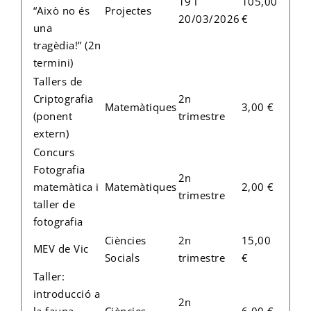
19 i
105,00
“Això no és
Projectes
20/03/2026
€
una
tragèdia!” (2n
termini)
Tallers de
Criptografia
2n
Matemàtiques
3,00 €
(ponent
trimestre
extern)
Concurs
Fotografia
2n
matemàtica i
Matemàtiques
2,00 €
trimestre
taller de
fotografia
Ciències
2n
15,00
MEV de Vic
Socials
trimestre
€
Taller:
introducció a
2n
la fauna
Ciències
6,00 €