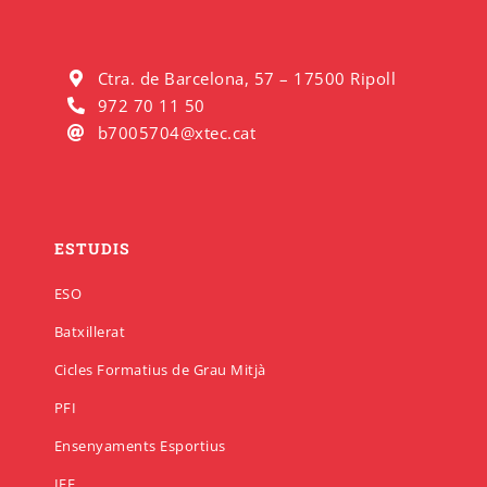
Ctra. de Barcelona, 57 – 17500 Ripoll
972 70 11 50
b7005704@xtec.cat
ESTUDIS
ESO
Batxillerat
Cicles Formatius de Grau Mitjà
PFI
Ensenyaments Esportius
IFE