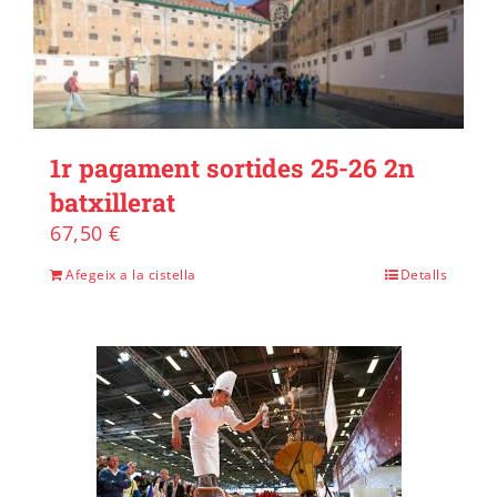
1r pagament sortides 25-26 2n
batxillerat
67,50
€
Afegeix a la cistella
Detalls