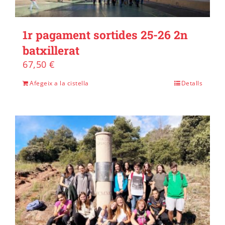
1r pagament sortides 25-26 2n
batxillerat
67,50
€
Afegeix a la cistella
Detalls