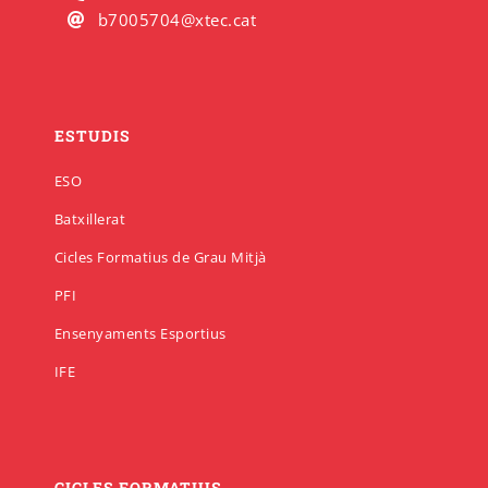
b7005704@xtec.cat
ESTUDIS
ESO
Batxillerat
Cicles Formatius de Grau Mitjà
PFI
Ensenyaments Esportius
IFE
CICLES FORMATIUS