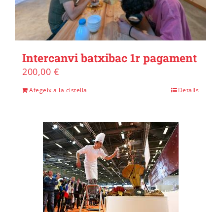
Intercanvi batxibac 1r pagament
200,00
€
Afegeix a la cistella
Detalls