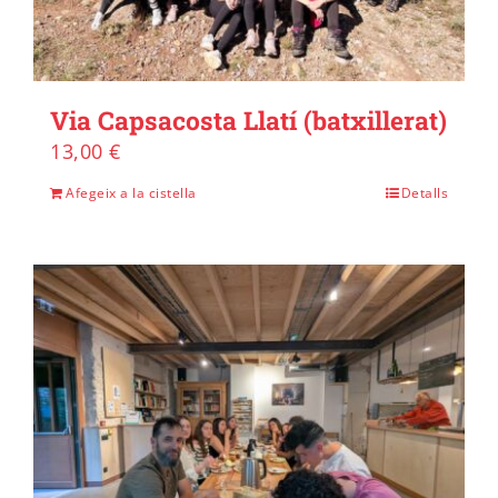
Via Capsacosta Llatí (batxillerat)
13,00
€
Afegeix a la cistella
Detalls