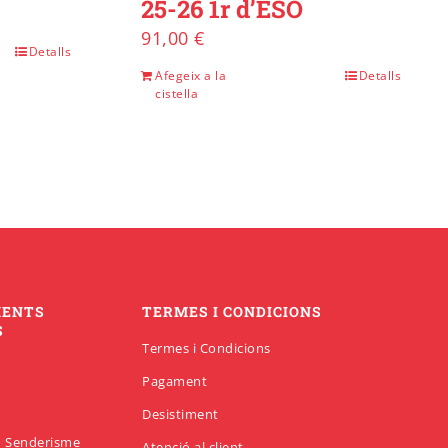
25-26 1r d’ESO
91,00
€
Detalls
Afegeix a la
Detalls
cistella
MENTS
TERMES I CONDICIONS
S
Termes i Condicions
Pagament
Desistiment
en Senderisme
Atenció al client