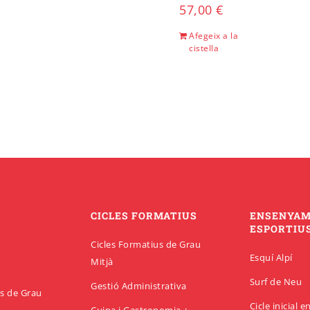
57,00
€
Afegeix a la
cistella
CICLES FORMATIUS
ENSENYA
ESPORTIU
Cicles Formatius de Grau
Esquí Alpí
Mitjà
Surf de Neu
Gestió Administrativa
us de Grau
Cicle inicial 
Cuina i Gastronomia +