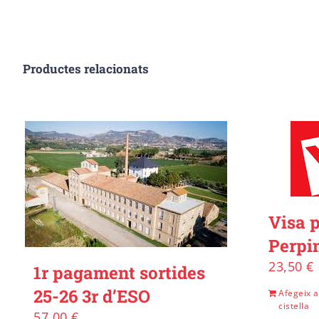
Productes relacionats
Visa p
Perpin
23,50
€
1r pagament sortides
25-26 3r d’ESO
Afegeix a
cistella
57,00
€