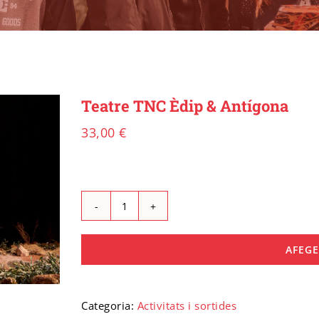
Teatre TNC Èdip & Antígona
33,00
€
quantitat
de
Teatre
AFEGE
TNC
Èdip
&
Categoria:
Activitats i sortides