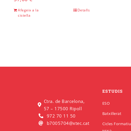
Afegeix a la
Detalls
cistella
ESTUDIS
Ctra. de Barcelona,
ESO
57 – 17500 Ripoll
Batxillerat
972 70 11 50
b7005704@xtec.cat
Cicles Formati
Mitjà