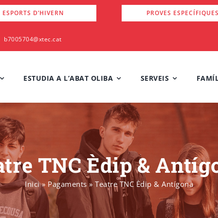
 ESPORTS D’HIVERN
PROVES ESPECÍFIQUE
b7005704@xtec.cat
ESTUDIA A L’ABAT OLIBA
SERVEIS
FAMÍL
atre TNC Èdip & Antíg
Inici
»
Pagaments
»
Teatre TNC Èdip & Antígona