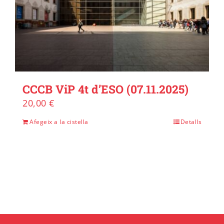
CCCB ViP 4t d’ESO (07.11.2025)
20,00
€
Afegeix a la cistella
Detalls