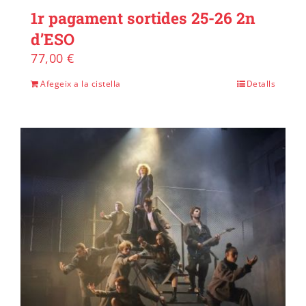
1r pagament sortides 25-26 2n
d’ESO
77,00
€
Afegeix a la cistella
Detalls