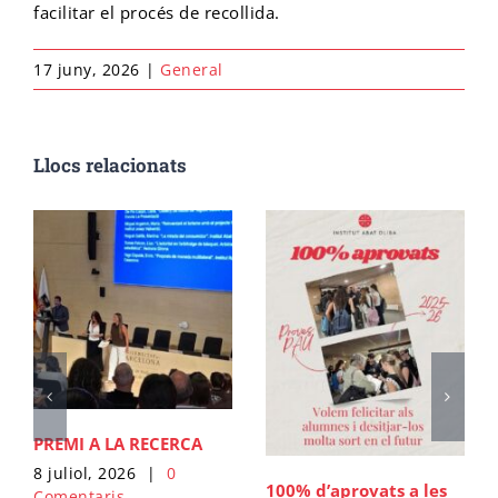
facilitar el procés de recollida.
Cicle final en Escalada
Emprèn FP
Preinscripció IFE
Matrícula Ensenyaments Esportius
17 juny, 2026
|
General
Configurador de matrícula esportiva
Cicle final en Barrancs
Centre formador
Matrícula IFE
Llocs relacionats
PREMI A LA RECERCA
8 juliol, 2026
|
0
100% d’aprovats a les
Comentaris