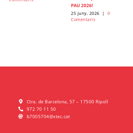
PAU 2026!
25 juny, 2026
|
0
Comentaris
Ctra. de Barcelona, 57 – 17500 Ripoll
972 70 11 50
b7005704@xtec.cat