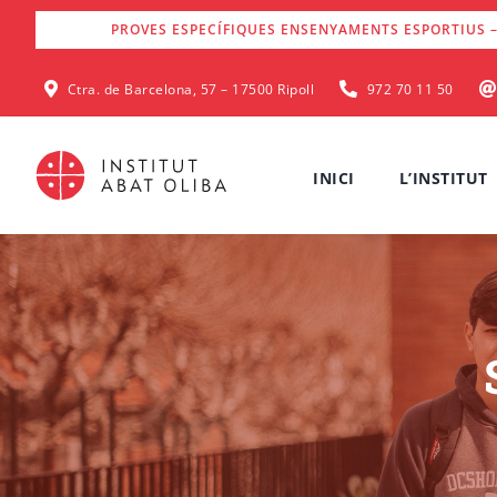
Skip
PROVES ESPECÍFIQUES ENSENYAMENTS ESPORTIUS –
to
content
Ctra. de Barcelona, 57 – 17500 Ripoll
972 70 11 50
INICI
L’INSTITUT