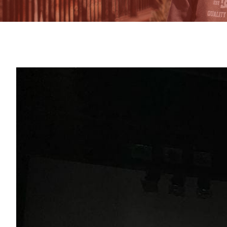
View
Larger
Image