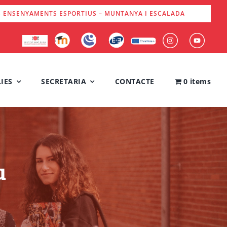
S ENSENYAMENTS ESPORTIUS – MUNTANYA I ESCALADA
IES
SECRETARIA
CONTACTE
0 items
u