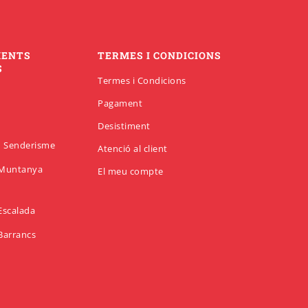
MENTS
TERMES I CONDICIONS
S
Termes i Condicions
Pagament
Desistiment
en Senderisme
Atenció al client
n Muntanya
El meu compte
 Escalada
 Barrancs