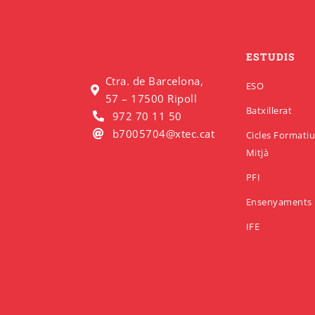
ESTUDIS
Ctra. de Barcelona,
ESO
57 – 17500 Ripoll
Batxillerat
972 70 11 50
b7005704@xtec.cat
Cicles Formati
Mitjà
PFI
Ensenyaments 
IFE