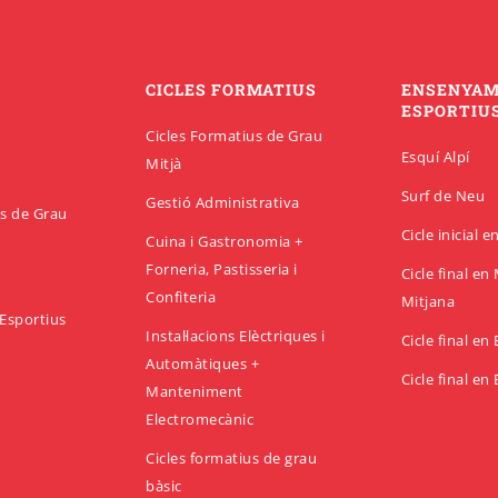
CICLES FORMATIUS
ENSENYA
ESPORTIU
Cicles Formatius de Grau
Esquí Alpí
Mitjà
Surf de Neu
Gestió Administrativa
us de Grau
Cicle inicial 
Cuina i Gastronomia +
Forneria, Pastisseria i
Cicle final e
Confiteria
Mitjana
Esportius
Instal·lacions Elèctriques i
Cicle final en
Automàtiques +
Cicle final en
Manteniment
Electromecànic
Cicles formatius de grau
bàsic