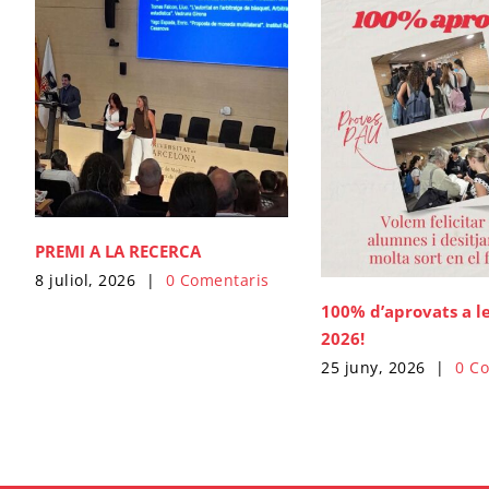
PREMI A LA RECERCA
8 juliol, 2026
|
0 Comentaris
100% d’aprovats a l
2026!
25 juny, 2026
|
0 C