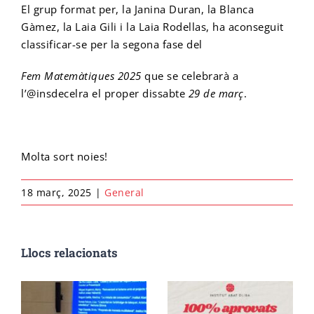
El grup format per, la Janina Duran, la Blanca
Gàmez, la Laia Gili i la Laia Rodellas, ha aconseguit
Cicle final en Escalada
Emprèn FP
Preinscripció IFE
Matrícula Ensenyaments Esportius
classificar-se per la segona fase del
Fem Matemàtiques 2025
que se celebrarà a
Configurador de matrícula esportiva
Cicle final en Barrancs
Centre formador
Matrícula IFE
l’@insdecelra el proper dissabte
29 de març
.
Molta sort noies!
18 març, 2025
|
General
Llocs relacionats