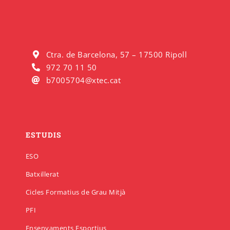
Ctra. de Barcelona, 57 – 17500 Ripoll
972 70 11 50
b7005704@xtec.cat
ESTUDIS
ESO
Batxillerat
Cicles Formatius de Grau Mitjà
PFI
Ensenyaments Esportius