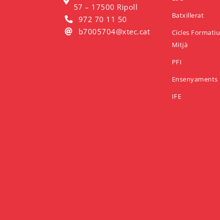
57 – 17500 Ripoll
Batxillerat
972 70 11 50
b7005704@xtec.cat
Cicles Formati
Mitjà
PFI
Ensenyaments 
IFE