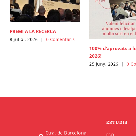
PREMI A LA RECERCA
8 juliol, 2026
|
0 Comentaris
100% d’aprovats a l
2026!
25 juny, 2026
|
0 C
ESTUDIS
Ctra. de Barcelona,
ESO