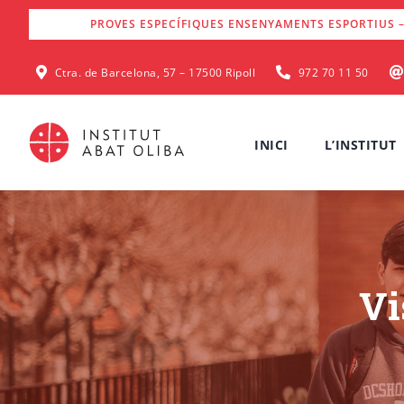
Skip
PROVES ESPECÍFIQUES ENSENYAMENTS ESPORTIUS –
to
content
Ctra. de Barcelona, 57 – 17500 Ripoll
972 70 11 50
INICI
L’INSTITUT
Vi