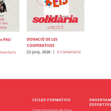
DONACIÓ DE LES
es PAU
COOPERATIVES
22 juny, 2026
|
0 Comentaris
omentaris
CICLES FORMATIUS
ENSENYA
ESPORTIU
Cicles Formatius de Grau