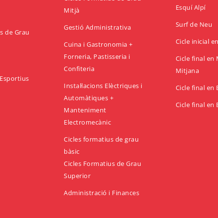
Esquí Alpí
Mitjà
Surf de Neu
Gestió Administrativa
us de Grau
Cicle inicial 
Cuina i Gastronomia +
Forneria, Pastisseria i
Cicle final e
Confiteria
Mitjana
Esportius
Instal·lacions Elèctriques i
Cicle final en
Automàtiques +
Cicle final en
Manteniment
Electromecànic
Cicles formatius de grau
bàsic
Cicles Formatius de Grau
Superior
Administració i Finances