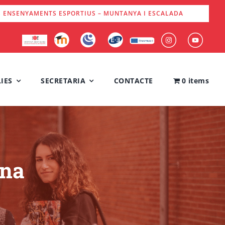
S ENSENYAMENTS ESPORTIUS – MUNTANYA I ESCALADA
IES
SECRETARIA
CONTACTE
0 items
ana