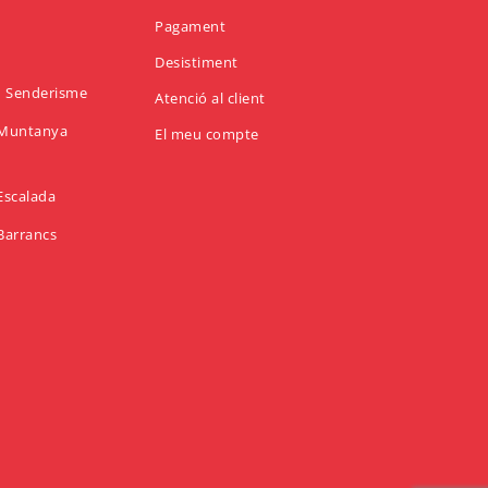
Pagament
Desistiment
en Senderisme
Atenció al client
n Muntanya
El meu compte
 Escalada
 Barrancs