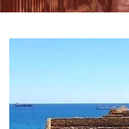
View
Larger
Image