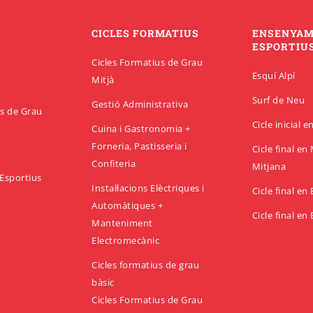
CICLES FORMATIUS
ENSENYA
ESPORTIU
Cicles Formatius de Grau
Esquí Alpí
Mitjà
Surf de Neu
Gestió Administrativa
us de Grau
Cicle inicial 
Cuina i Gastronomia +
Forneria, Pastisseria i
Cicle final e
Confiteria
Mitjana
Esportius
Instal·lacions Elèctriques i
Cicle final en
Automàtiques +
Cicle final en
Manteniment
Electromecànic
Cicles formatius de grau
bàsic
Cicles Formatius de Grau