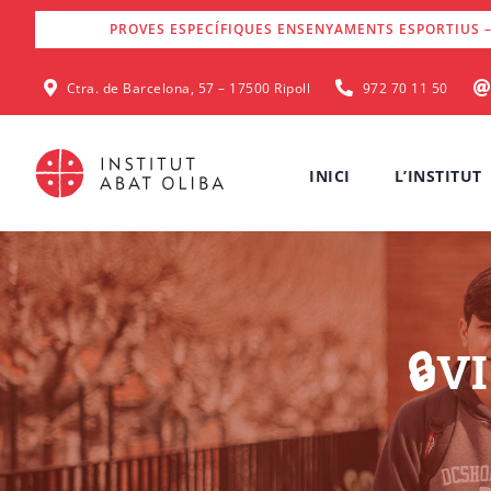
Skip
PROVES ESPECÍFIQUES ENSENYAMENTS ESPORTIUS –
to
content
Ctra. de Barcelona, 57 – 17500 Ripoll
972 70 11 50
INICI
L’INSTITUT
🔒V