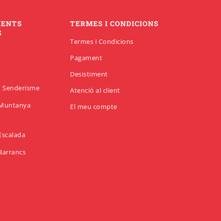
MENTS
TERMES I CONDICIONS
S
Termes i Condicions
Pagament
Desistiment
en Senderisme
Atenció al client
n Muntanya
El meu compte
 Escalada
 Barrancs