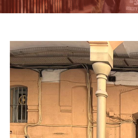
View
Larger
Image