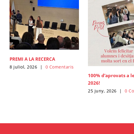
PREMI A LA RECERCA
8 juliol, 2026
|
0 Comentaris
100% d’aprovats a l
2026!
25 juny, 2026
|
0 C