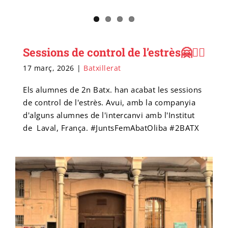
Sessions de control de l’estrès🤗🙇‍♀️
17 març, 2026
|
Batxillerat
Els alumnes de 2n Batx. han acabat les sessions
de control de l'estrès. Avui, amb la companyia
d'alguns alumnes de l'intercanvi amb l'Institut
de Laval, França. #JuntsFemAbatOliba #2BATX