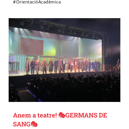
#OrientacióAcadèmica
Anem a teatre! 🎭GERMANS DE
SANG🎭