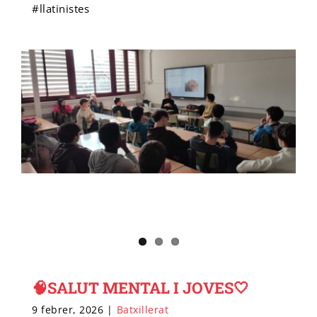
#llatinistes
🧠SALUT MENTAL I JOVES🤍
9 febrer, 2026
|
Batxillerat