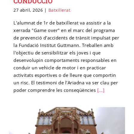
CONDUCCIÓ
27 abril, 2026
|
Batxillerat
Cicle final en Escalada
Emprèn FP
Preinscripció IFE
Matrícula Ensenyaments Esportius
L'alumnat de 1r de batxillerat va assistir a la
xerrada "Game over" en el marc del programa
Configurador de matrícula esportiva
de prevenció d'accidents de trànsit impulsat per
Cicle final en Barrancs
Centre formador
Matrícula IFE
la Fundació Institut Guttmann. Treballen amb
l'objectiu de sensibilitzar els joves i que
desenvolupin comportaments responsables en
conduir un vehicle de motor i en practicar
activitats esportives o de lleure que comportin
un risc. El testimoni de l'Ariadna va ser clau per
poder comprendre les conseqüències
[...]