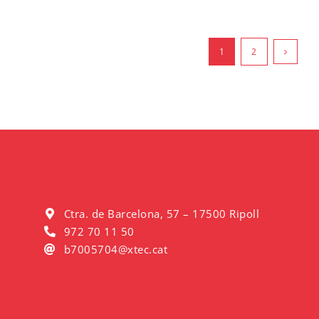
1
2
Ctra. de Barcelona, 57 – 17500 Ripoll
972 70 11 50
b7005704@xtec.cat