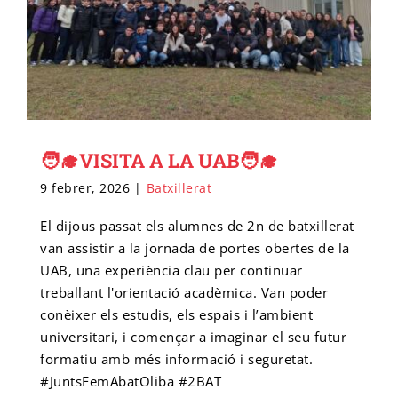
🧑‍🎓VISITA A LA UAB🧑‍🎓
9 febrer, 2026
|
Batxillerat
El dijous passat els alumnes de 2n de batxillerat
van assistir a la jornada de portes obertes de la
UAB, una experiència clau per continuar
treballant l'orientació acadèmica. Van poder
conèixer els estudis, els espais i l’ambient
universitari, i començar a imaginar el seu futur
formatiu amb més informació i seguretat.
#JuntsFemAbatOliba #2BAT