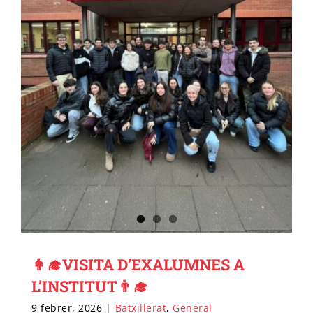
👩‍🎓VISITA D’EXALUMNES A
L’INSTITUT👨‍🎓
9 febrer, 2026
|
Batxillerat
,
General