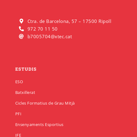
Ctra. de Barcelona, 57 – 17500 Ripoll
972 70 11 50
b7005704@xtec.cat
ESTUDIS
ESO
Batxillerat
Cicles Formatius de Grau Mitjà
PFI
Ensenyaments Esportius
IFE