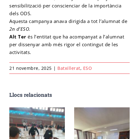
sensibilització per conscienciar de la importància
dels ODS.
Cicle final en Escalada
Emprèn FP
Preinscripció IFE
Matrícula Ensenyaments Esportius
Aquesta campanya anava dirigida a tot l’alumnat de
2n d’ESO.
Alt Ter
és l’entitat que ha acompanyat a l’alumnat
Configurador de matrícula esportiva
Cicle final en Barrancs
Centre formador
Matrícula IFE
per dissenyar amb més rigor el contingut de les
activitats.
21 novembre, 2025
|
Batxillerat
,
ESO
Llocs relacionats