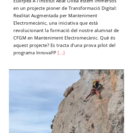
Euorpea A l'Institut Abat Oliba estem immersos
en un projecte pioner de Transformació Digital:
Realitat Augmentada per Manteniment
Cicle final en Escalada
Emprèn FP
Preinscripció IFE
Matrícula Ensenyaments Esportius
Electromecànic, una iniciativa que està
revolucionant la formació del nostre alumnat de
Configurador de matrícula esportiva
Cicle final en Barrancs
Centre formador
Matrícula IFE
CFGM en Manteniment Electromecànic. Què és
aquest projecte? Es tracta d'una prova pilot del
programa InnovaFP
[...]