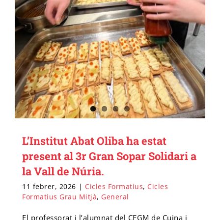
L’Institut Abat Oliba ha estat
present al 3r Gran Sopar Solidari a
la Vall de Núria.
11 febrer, 2026
|
Cicles Formatius
,
Cicles
Formatius Grau Mitjà
,
General
El professorat i l’alumnat del CFGM de Cuina i