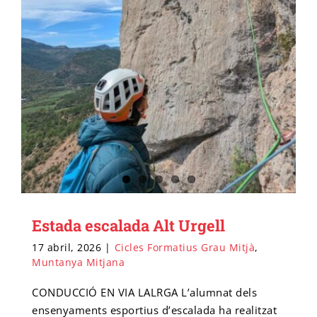
Estada escalada Alt Urgell
17 abril, 2026
|
Cicles Formatius Grau Mitjà
,
Muntanya Mitjana
CONDUCCIÓ EN VIA LALRGA L’alumnat dels
ensenyaments esportius d’escalada ha realitzat