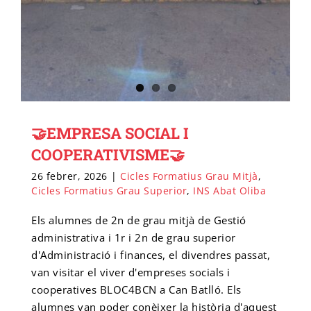
🤝EMPRESA SOCIAL I
COOPERATIVISME🤝
26 febrer, 2026
|
Cicles Formatius Grau Mitjà
,
Cicles Formatius Grau Superior
,
INS Abat Oliba
Els alumnes de 2n de grau mitjà de Gestió
administrativa i 1r i 2n de grau superior
d'Administració i finances, el divendres passat,
van visitar el viver d'empreses socials i
cooperatives BLOC4BCN a Can Batlló. Els
alumnes van poder conèixer la història d'aquest