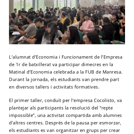
Cuina i Gastronomia + Forneria, Pastisseria i
Administració i Finances
Preinscripció ESO
Instal·lacions
PFI
Biblioteca
Recursos
Matrícula
Confiteria
Instal·lacions Elèctriques i Automàtiques +
Auxiliar d’activitats d’oficina i en serveis
Preinscripció Batxillerat i Batxibac
Matrícula ESO
Suggeriments, queixes i agraïments
Itineraris formatius específics (IFE)
Llibres i Material
Canals de comunicació
Tràmits
Manteniment Electromecànic
administratius generals.
Auxiliar en serveis de restauració i elaboració
Preinscripció Cicles Formatius de Grau Mitjà
Matrícula Batxillerat
Ensenyaments Esportius
Projectes
Convalidacions
L’alumnat d’Economia i Funcionament de l’Empresa
d’àpats
de 1r de batxillerat va participar dimecres en la
Matinal d’Economia celebrada a la FUB de Manresa.
Esquí Alpí
Programa de Qualitat i Millora Contínua
Preinscripció Cicles Formatius de Grau Superior
Matrícula Cicles Formatius de Grau Mitjà
Comissions
Transparència
Durant la jornada, els estudiants van prendre part
en diversos tallers i activitats formatives.
Surf de Neu
FP Dual
Xarxa de competències bàsiques
Preinscripció Cicles Formatius de Grau Bàsic
Matrícula Cicles Formatius de Grau Superior
Escola Empresa
Pagaments
El primer taller, conduït per l’empresa Cocolisto, va
plantejar als participants la resolució del “repte
Cicle inicial en Senderisme
Mobilitat
Convivència
Certificats de professionalitat
Preinscripció PFI
Matrícula PFI
Mediació
impossible”, una activitat compartida amb alumnes
d’altres centres. Després de la pausa per esmorzar,
els estudiants es van organitzar en grups per crear
Cicle final en Muntanya Mitjana
Innova FP
Escola Verda
Assessorament d’experiència laboral
Preinscripció Ensenyaments Esportius
Matrícula Grau Bàsic