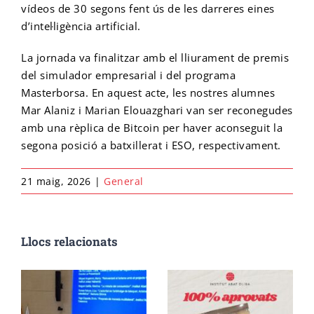
vídeos de 30 segons fent ús de les darreres eines
d’intel·ligència artificial.
Cicle final en Escalada
Emprèn FP
Preinscripció IFE
Matrícula Ensenyaments Esportius
La jornada va finalitzar amb el lliurament de premis
del simulador empresarial i del programa
Configurador de matrícula esportiva
Cicle final en Barrancs
Centre formador
Matrícula IFE
Masterborsa. En aquest acte, les nostres alumnes
Mar Alaniz i Marian Elouazghari van ser reconegudes
amb una rèplica de Bitcoin per haver aconseguit la
segona posició a batxillerat i ESO, respectivament.
21 maig, 2026
|
General
Llocs relacionats