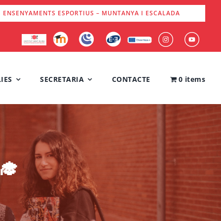
S ENSENYAMENTS ESPORTIUS – MUNTANYA I ESCALADA
IES
SECRETARIA
CONTACTE
0 items
🎓