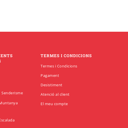
MENTS
TERMES I CONDICIONS
S
Termes i Condicions
Pagament
Desistiment
en Senderisme
Atenció al client
n Muntanya
El meu compte
 Escalada