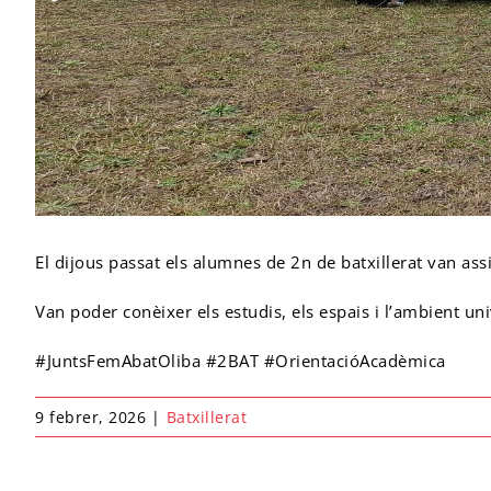
El dijous passat els alumnes de 2n de batxillerat van ass
Van poder conèixer els estudis, els espais i l’ambient un
#JuntsFemAbatOliba #2BAT #OrientacióAcadèmica
9 febrer, 2026
|
Batxillerat