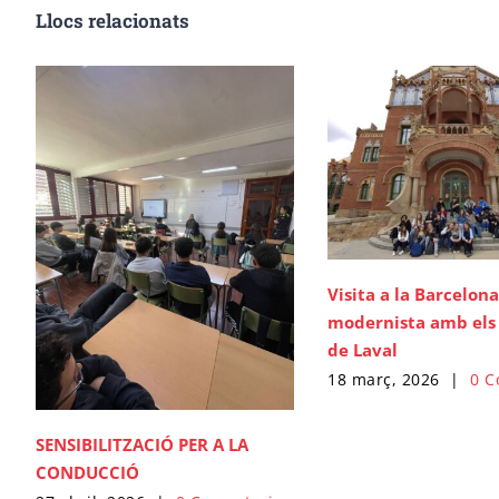
Llocs relacionats
Visita a la Barcelona
modernista amb el
de Laval
18 març, 2026
|
0 C
SENSIBILITZACIÓ PER A LA
CONDUCCIÓ