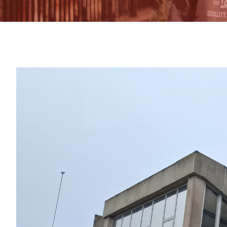
View
Larger
Image