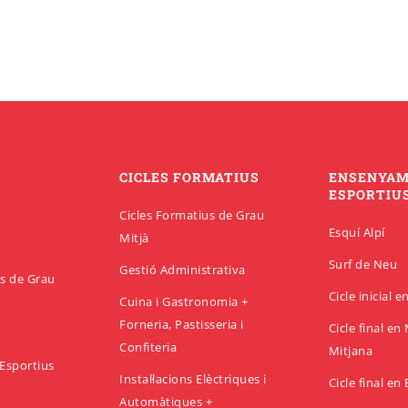
CICLES FORMATIUS
ENSENYA
ESPORTIU
Cicles Formatius de Grau
Esquí Alpí
Mitjà
Surf de Neu
Gestió Administrativa
us de Grau
Cicle inicial 
Cuina i Gastronomia +
Forneria, Pastisseria i
Cicle final e
Confiteria
Mitjana
Esportius
Instal·lacions Elèctriques i
Cicle final en
Automàtiques +