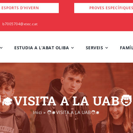
 ESPORTS D’HIVERN
PROVES ESPECÍFIQUE
b7005704@xtec.cat
ESTUDIA A L’ABAT OLIBA
SERVEIS
FAMÍL
‍🎓VISITA A LA UAB🧑‍
Inici
»
🧑‍🎓VISITA A LA UAB🧑‍🎓