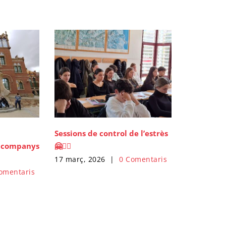
Sessions de control de l’estrès
s companys
🤗🙇‍♀️
17 març, 2026
|
0 Comentaris
omentaris