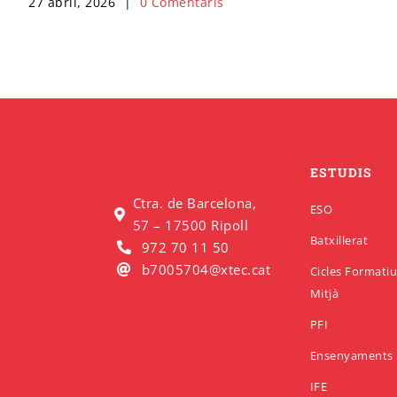
27 abril, 2026
|
0 Comentaris
ESTUDIS
Ctra. de Barcelona,
ESO
57 – 17500 Ripoll
Batxillerat
972 70 11 50
b7005704@xtec.cat
Cicles Formati
Mitjà
PFI
Ensenyaments 
IFE