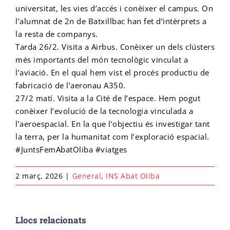
universitat, les vies d’accés i conèixer el campus. On
l’alumnat de 2n de Batxillbac han fet d’intèrprets a
Cicle final en Escalada
Emprèn FP
Preinscripció IFE
Matrícula Ensenyaments Esportius
la resta de companys.
Tarda 26/2. Visita a Airbus. Conèixer un dels clústers
més importants del món tecnològic vinculat a
Configurador de matrícula esportiva
Cicle final en Barrancs
Centre formador
Matrícula IFE
l’aviació. En el qual hem vist el procés productiu de
fabricació de l’aeronau A350.
27/2 matí. Visita a la Cité de l’espace. Hem pogut
conèixer l’evolució de la tecnologia vinculada a
l’aeroespacial. En la que l’objectiu és investigar tant
la terra, per la humanitat com l’exploració espacial.
#JuntsFemAbatOliba #viatges
2 març, 2026
|
General
,
INS Abat Oliba
Llocs relacionats