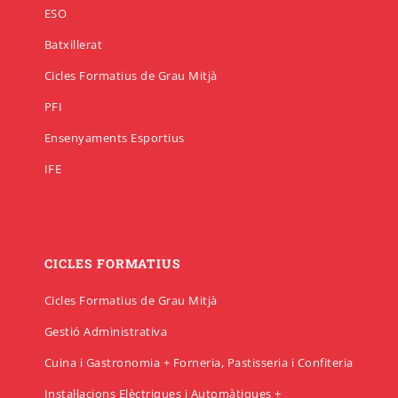
ESO
Batxillerat
Cicle final en Escalada
Emprèn FP
Preinscripció IFE
Matrícula Ensenyaments Esportius
Cicles Formatius de Grau Mitjà
PFI
Configurador de matrícula esportiva
Cicle final en Barrancs
Centre formador
Matrícula IFE
Ensenyaments Esportius
IFE
CICLES FORMATIUS
Cicles Formatius de Grau Mitjà
Gestió Administrativa
Cuina i Gastronomia + Forneria, Pastisseria i Confiteria
Instal·lacions Elèctriques i Automàtiques +