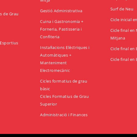
Mitjà
Surf de Neu
Gestió Administrativa
us de Grau
Cicle inicial 
Cuina i Gastronomia +
Forneria, Pastisseria i
Cicle final e
Confiteria
Mitjana
Esportius
Instal·lacions Elèctriques i
Cicle final en
Automàtiques +
Cicle final en
Manteniment
Electromecànic
Cicles formatius de grau
bàsic
Cicles Formatius de Grau
Superior
Administració i Finances