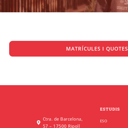
MATRÍCULES I QUOTES
ESTUDIS
Ctra. de Barcelona,
ESO
57 – 17500 Ripoll