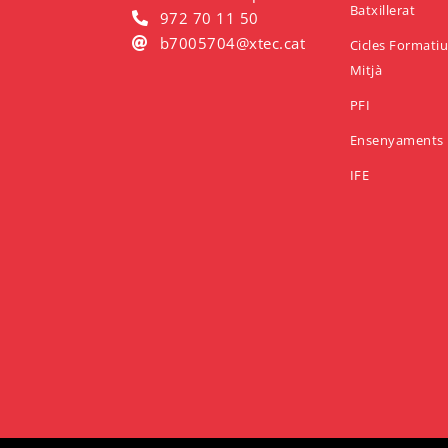
Batxillerat
972 70 11 50
b7005704@xtec.cat
Cicles Formati
Mitjà
PFI
Ensenyaments 
IFE