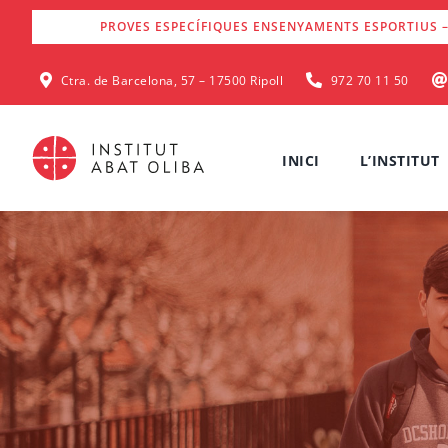
Skip
PROVES ESPECÍFIQUES ENSENYAMENTS ESPORTIUS –
to
content
Ctra. de Barcelona, 57 – 17500 Ripoll
972 70 11 50
INICI
L’INSTITUT