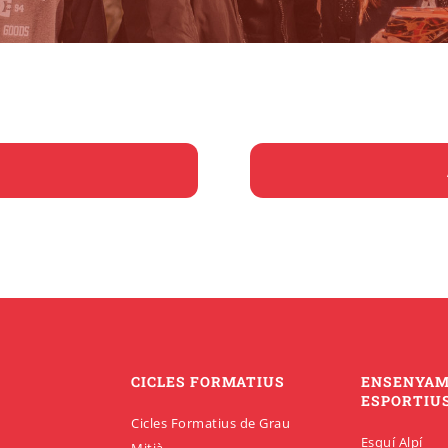
CICLES FORMATIUS
ENSENYA
ESPORTIU
Cicles Formatius de Grau
Esquí Alpí