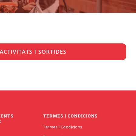
ACTIVITATS I SORTIDES
MENTS
TERMES I CONDICIONS
S
Termes i Condicions