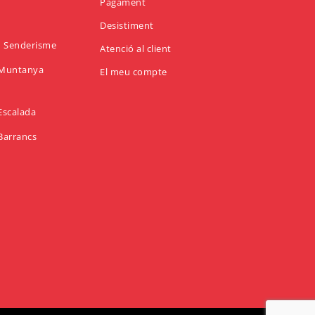
Pagament
Desistiment
en Senderisme
Atenció al client
n Muntanya
El meu compte
 Escalada
 Barrancs