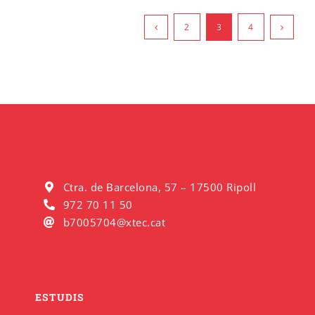
2
3
4
Ctra. de Barcelona, 57 – 17500 Ripoll
972 70 11 50
b7005704@xtec.cat
ESTUDIS