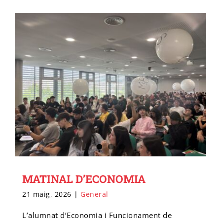
Cicle final en Escalada
Emprèn FP
Preinscripció IFE
Matrícula Ensenyaments Esportius
Configurador de matrícula esportiva
Cicle final en Barrancs
Centre formador
Matrícula IFE
MATINAL D’ECONOMIA
21 maig, 2026
|
General
L’alumnat d’Economia i Funcionament de