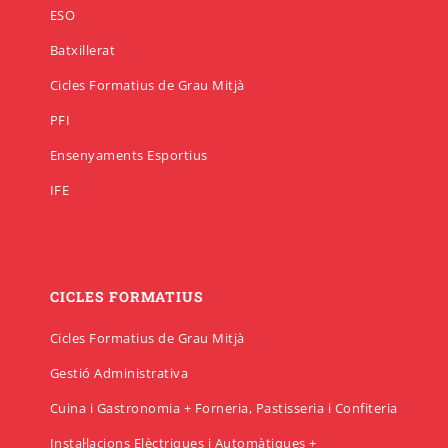
ESO
Batxillerat
Cicle final en Escalada
Emprèn FP
Preinscripció IFE
Matrícula Ensenyaments Esportius
Cicles Formatius de Grau Mitjà
PFI
Configurador de matrícula esportiva
Cicle final en Barrancs
Centre formador
Matrícula IFE
Ensenyaments Esportius
IFE
CICLES FORMATIUS
Cicles Formatius de Grau Mitjà
Gestió Administrativa
Cuina i Gastronomia + Forneria, Pastisseria i Confiteria
Instal·lacions Elèctriques i Automàtiques +