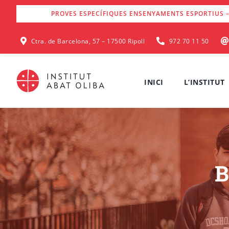
Skip
PROVES ESPECÍFIQUES ENSENYAMENTS ESPORTIUS –
to
content
Ctra. de Barcelona, 57 – 17500 Ripoll
972 70 11 50
INICI
L’INSTITUT
B