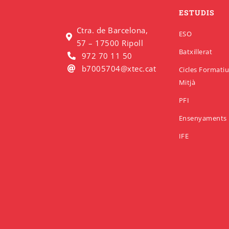
ESTUDIS
Ctra. de Barcelona,
ESO
57 – 17500 Ripoll
Batxillerat
972 70 11 50
b7005704@xtec.cat
Cicles Formati
Mitjà
PFI
Ensenyaments 
IFE