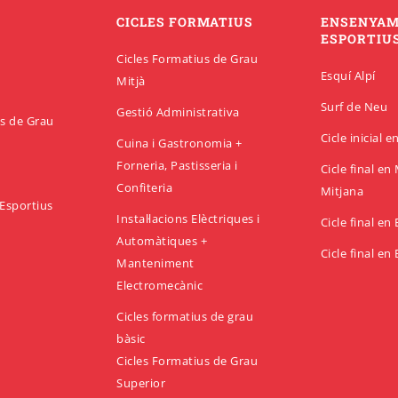
CICLES FORMATIUS
ENSENYA
ESPORTIU
Cicles Formatius de Grau
Esquí Alpí
Mitjà
Surf de Neu
Gestió Administrativa
us de Grau
Cicle inicial 
Cuina i Gastronomia +
Forneria, Pastisseria i
Cicle final e
Confiteria
Mitjana
Esportius
Instal·lacions Elèctriques i
Cicle final en
Automàtiques +
Cicle final en
Manteniment
Electromecànic
Cicles formatius de grau
bàsic
Cicles Formatius de Grau
Superior