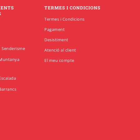
MENTS
TERMES I CONDICIONS
S
Termes i Condicions
Pagament
Desistiment
en Senderisme
Atenció al client
n Muntanya
El meu compte
 Escalada
 Barrancs