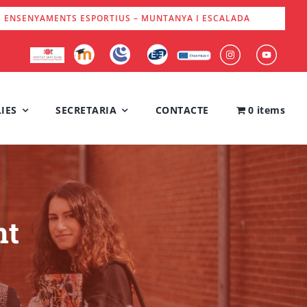
S ENSENYAMENTS ESPORTIUS – MUNTANYA I ESCALADA
IES
SECRETARIA
CONTACTE
0 items
nt